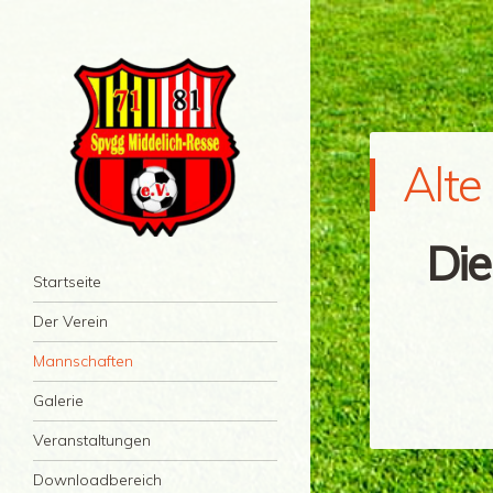
Alte
Die
Spvgg Middelich-Resse
Menü
Zum Inhalt springen
Startseite
71/81 e.V
Der Verein
Mannschaften
Galerie
Veranstaltungen
Downloadbereich