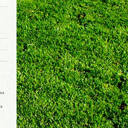
ins
es