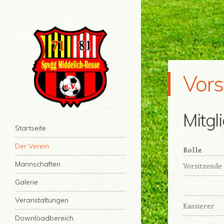
Vors
Mitgl
Spvgg Middelich-Resse
Menü
Zum Inhalt springen
Startseite
71/81 e.V
Der Verein
Rolle
Mannschaften
Vorsitzende
Galerie
Veranstaltungen
Kassierer
Downloadbereich