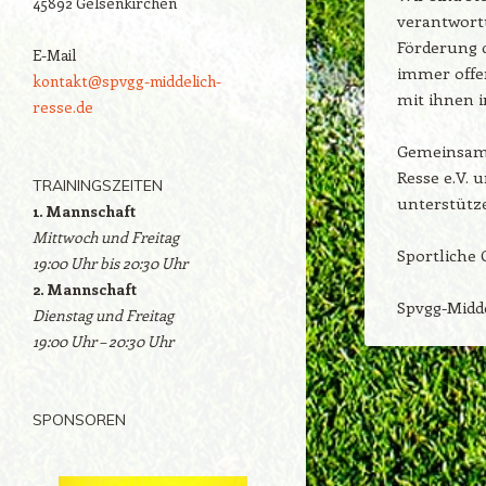
45892 Gelsenkirchen
verantwort
Förderung d
E-Mail
immer offen
kontakt@spvgg-middelich-
mit ihnen i
resse.de
Gemeinsam a
Resse e.V. 
TRAININGSZEITEN
unterstütz
1. Mannschaft
Mittwoch und Freitag
Sportliche 
19:00 Uhr bis 20:30 Uhr
2. Mannschaft
Spvgg-Midde
Dienstag und Freitag
19:00 Uhr – 20:30 Uhr
SPONSOREN