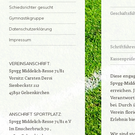
Schiedsrichter gesucht
Geschäftsfü
Gymnastikgruppe
Datenschutzerklärung
Impressum
Schriftführe
Kassenprüfe
VEREINSANSCHRIFT:
Spvgg Middelich-Resse 71/81
Diese engag
Vorsitz: Carsten Deroi
Spvgg-Midde
Sienbeckstr.112
erreichen. 
45892 Gelsenkirchen
Verantwort
bei. Durch 
Verein flor
ANSCHRIFT SPORTPLATZ:
Erlebnis bie
Spvgg Middelich-Resse 71/81 e.V
Im Emscherbruch 70 ,
Wir sind st