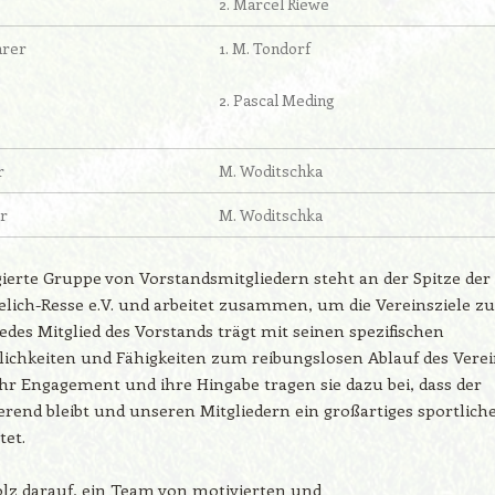
2. Marcel Riewe
hrer
1. M. Tondorf
2. Pascal Meding
r
M. Woditschka
r
M. Woditschka
ierte Gruppe von Vorstandsmitgliedern steht an der Spitze der
lich-Resse e.V. und arbeitet zusammen, um die Vereinsziele zu
Jedes Mitglied des Vorstands trägt mit seinen spezifischen
lichkeiten und Fähigkeiten zum reibungslosen Ablauf des Vere
ihr Engagement und ihre Hingabe tragen sie dazu bei, dass der
ierend bleibt und unseren Mitgliedern ein großartiges sportlich
tet.
olz darauf, ein Team von motivierten und