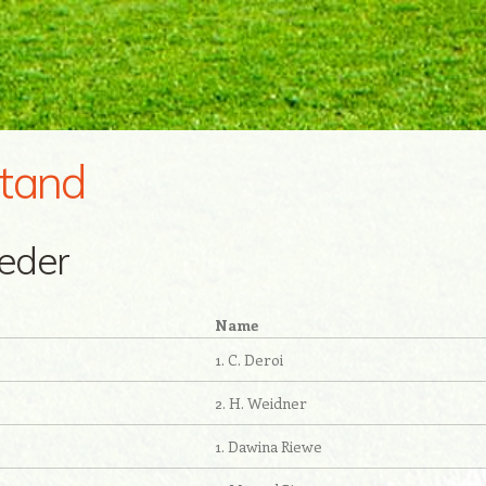
tand
ieder
Name
1. C. Deroi
2. H. Weidner
1. Dawina Riewe